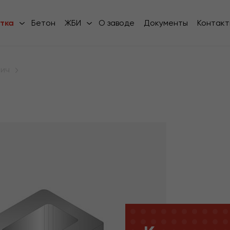
тка
Бетон
ЖБИ
О заводе
Документы
Контакт
пич