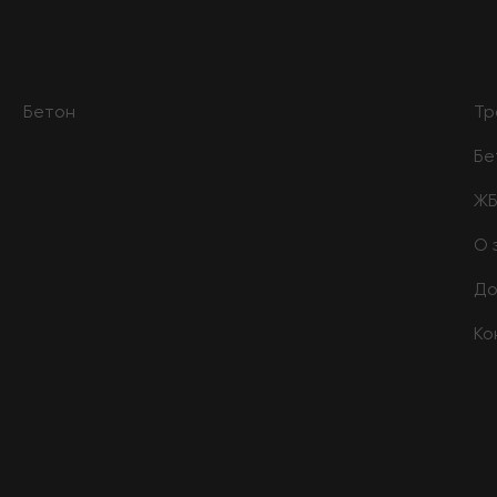
Бетон
Тр
Бе
Ж
О 
До
Ко