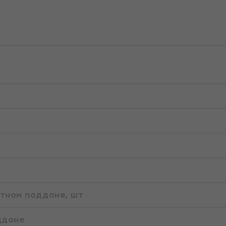
ртном поддоне, шт
ддоне