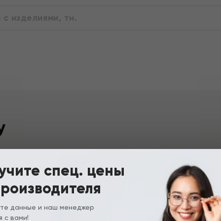
с изделиями, тн.
у
учите спец. цены
ении дня и свяжемся
производителя
ичества.
те данные и наш менеджер
 с вами!