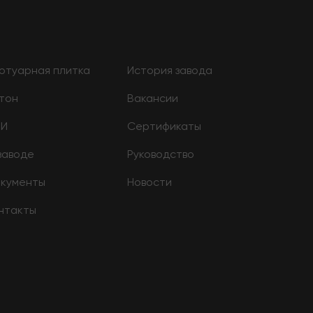
отуарная плитка
История завода
тон
Вакансии
БИ
Сертификаты
заводе
Руководство
кументы
Новости
нтакты