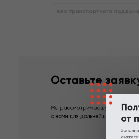
вес транспортного поддона 
Оставьте заявк
Пол
Мы рассмотрим вашу заявку в теч
от 
с вами для дальнейшего сотрудн
Заполни
свяжется