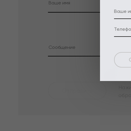
Нажи
обр