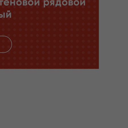
теновой рядовой
ый