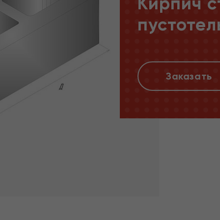
Кирпич с
пустотел
Заказать