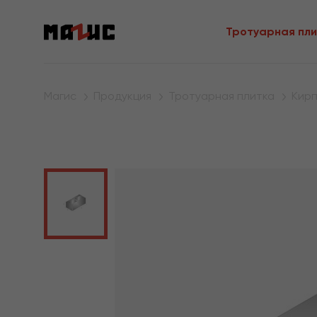
Тротуарная пли
Магис
Продукция
Тротуарная плитка
Кир